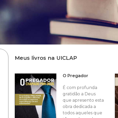
Meus livros na UICLAP
O Pregador
É com profunda
gratidão a Deus
que apresento esta
obra dedicada a
todos aqueles que