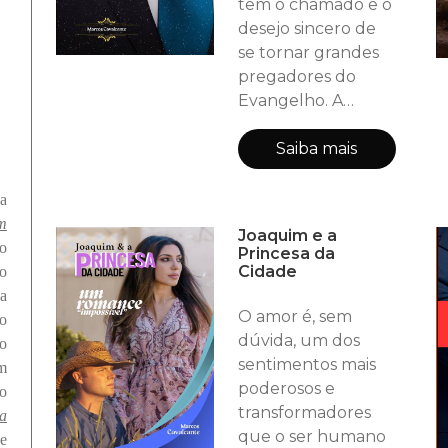
têm o chamado e o
desejo sincero de
se tornar grandes
pregadores do
Evangelho. A
pregação da
Palavra é, sem
Saiba mais
dúvida, uma das
maiores
a
responsabilidades
m
Joaquim e a
que um cristão
to
Princesa da
pode assumir, pois
Cidade
o
dela depende não
a
apenas a
O amor é, sem
ão
transformação de
dúvida, um dos
co
vidas, mas a glória
sentimentos mais
em
do próprio nome
poderosos e
o
de Deus. Foi
transformadores
a
pensando nisso
que o ser humano
e