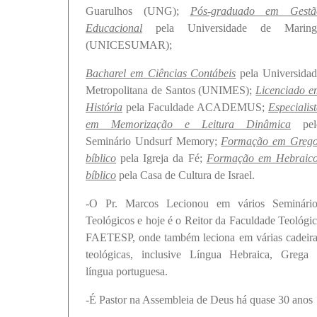
Guarulhos (UNG);
Pós-graduado em Gestã
Educacional
pela Universidade de Maring
(UNICESUMAR);
Bacharel em Ciências Contábeis
pela Universidad
Metropolitana de Santos (UNIMES);
Licenciado e
História
pela Faculdade ACADEMUS;
Especialis
em Memorização e Leitura Dinâmica
pel
Seminário Undsurf Memory;
Formação em Grego
bíblico
pela Igreja da Fé;
Formação em Hebraico
bíblico
pela Casa de Cultura de Israel.
-O Pr. Marcos Lecionou em vários Seminário
Teológicos e hoje é o Reitor da Faculdade Teológi
FAETESP, onde também leciona em várias cadeira
teológicas, inclusive Língua Hebraica, Grega 
língua portuguesa.
-É Pastor na Assembleia de Deus há quase 30 anos