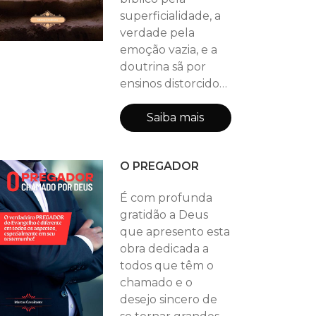
superficialidade, a
verdade pela
emoção vazia, e a
doutrina sã por
ensinos distorcidos.
Como crente
pentecostal, creio
Saiba mais
profundamente na
atualidade do
O PREGADOR
poder do Espírito
Santo, nas
É com profunda
manifestações
gratidão a Deus
sobrenaturais da
que apresento esta
graça divina e na
obra dedicada a
presença viva de
todos que têm o
Deus em nosso
chamado e o
meio. No entanto,
desejo sincero de
também creio que