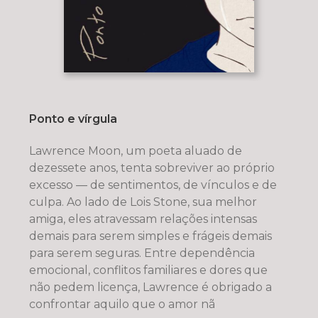
Ponto e vírgula
Lawrence Moon, um poeta aluado de
dezessete anos, tenta sobreviver ao próprio
excesso — de sentimentos, de vínculos e de
culpa. Ao lado de Lois Stone, sua melhor
amiga, eles atravessam relações intensas
demais para serem simples e frágeis demais
para serem seguras. Entre dependência
emocional, conflitos familiares e dores que
não pedem licença, Lawrence é obrigado a
confrontar aquilo que o amor nã