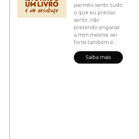
permito sentir tudo
o que eu preciso
sentir. não
pretendo enganar
a mim mesma. ser
forte também é
aceitar desabar.
Saiba mais