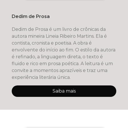
Dedim de Prosa
Dedim de Prosa é um livro de crônicas da
autora mineira Lineia Ribeiro Martins. Ela é
contista, cronista e poetisa. A obra é
envolvente do início ao fim. O estilo da autora
é refinado, a linguagem direta, o texto é
fluido e rico em prosa poética. A leitura é um
convite a momentos aprazíveis e traz uma
experiência literária única.
Saiba mais