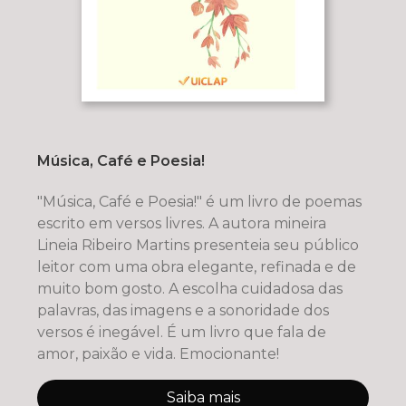
Música, Café e Poesia!
"Música, Café e Poesia!" é um livro de poemas
escrito em versos livres. A autora mineira
Lineia Ribeiro Martins presenteia seu público
leitor com uma obra elegante, refinada e de
muito bom gosto. A escolha cuidadosa das
palavras, das imagens e a sonoridade dos
versos é inegável. É um livro que fala de
amor, paixão e vida. Emocionante!
Saiba mais