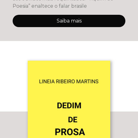
Poesia” enaltece o falar brasile
Saiba mais