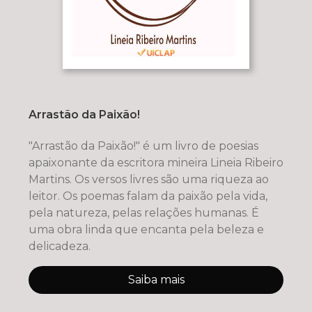
Arrastão da Paixão!
"Arrastão da Paixão!" é um livro de poesias
apaixonante da escritora mineira Lineia Ribeiro
Martins. Os versos livres são uma riqueza ao
leitor. Os poemas falam da paixão pela vida,
pela natureza, pelas relações humanas. É
uma obra linda que encanta pela beleza e
delicadeza.
Saiba mais