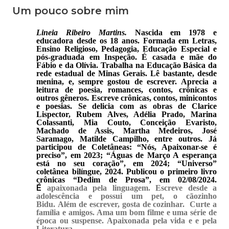
Um pouco sobre mim
Lineia Ribeiro Martins.
Nascida em 1978 e
educadora desde os 18 anos. Formada em Letras,
Ensino Religioso, Pedagogia, Educação Especial e
pós-graduada em Inspeção. É casada e mãe do
Fábio e da Olívia. Trabalha na Educação Básica da
rede estadual de Minas Gerais. Lê bastante, desde
menina, e, sempre gostou de escrever. Aprecia a
leitura de poesia, romances, contos, crônicas e
outros gêneros. Escreve crônicas, contos, minicontos
e poesias. Se delicia com as obras de Clarice
Lispector, Rubem Alves, Adélia Prado, Marina
Colassanti, Mia Couto, Conceição Evaristo,
Machado de Assis, Martha Medeiros, José
Saramago, Matilde Campilho, entre outros. Já
participou de Coletâneas: “Nós, Apaixonar-se é
preciso”, em 2023; “Águas de Março A esperança
está no seu coração”, em 2024; “Universo”
coletânea bilíngue, 2024. Publicou o primeiro livro
crônicas “Dedim de Prosa”, em 02/08/2024.
É
apaixonada pela linguagem. Escreve desde a
adolescência e possui um pet, o cãozinho
Bidu.
Além de escrever, gosta de cozinhar. Curte a
família e amigos. Ama um bom filme e uma série de
época ou suspense. Apaixonada pela vida e e pela
Literatura.