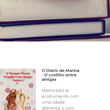
O Diário de Marina
- O conflito entre
amigas
Marina está se
acostumando com
uma cidade
diferente, e com