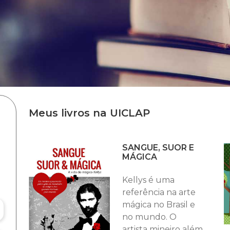
Meus livros na UICLAP
SANGUE, SUOR E
MÁGICA
Kellys é uma
referência na arte
mágica no Brasil e
no mundo. O
artista mineiro além