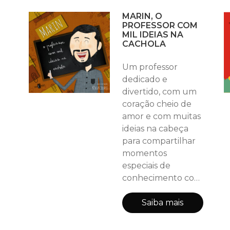
bichos”. Quando o
MARIN, O
doutor chega, o
PROFESSOR COM
lobo já sofreu várias
MIL IDEIAS NA
alterações na
CACHOLA
aparência, por
conta do que havia
Um professor
comido. O médico
dedicado e
arruma um jeito
divertido, com um
tirar a comida do
coração cheio de
seu estômago e o
amor e com muitas
lobo melhora e
ideias na cabeça
recupera sua ap
para compartilhar
momentos
especiais de
conhecimento com
os seus alunos. E
ele tem uma
Saiba mais
grande ideia para
encerrar o ano