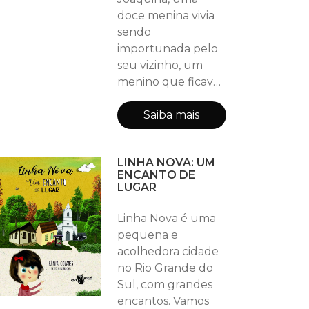
doce menina vivia
sendo
importunada pelo
seu vizinho, um
menino que ficava
caçoando de suas
pernas.
Saiba mais
LINHA NOVA: UM
ENCANTO DE
LUGAR
Linha Nova é uma
pequena e
acolhedora cidade
no Rio Grande do
Sul, com grandes
encantos. Vamos