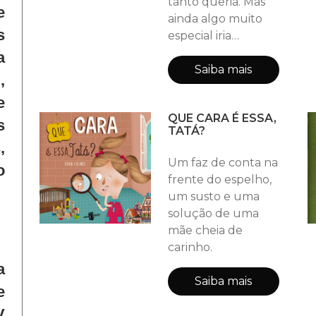
tanto queria. Mas
e
ainda algo muito
s
especial iria
acontecer. Uma
a
pequena história
Saiba mais
,
que nos leva a
e
refletir sobre como
QUE CARA É ESSA,
nossas ações
s
TATÁ?
podem trazer
,
encanto e lindas
Um faz de conta na
o
surpresas a nossa
frente do espelho,
vida.
um susto e uma
solução de uma
mãe cheia de
carinho.
a
Saiba mais
e
V