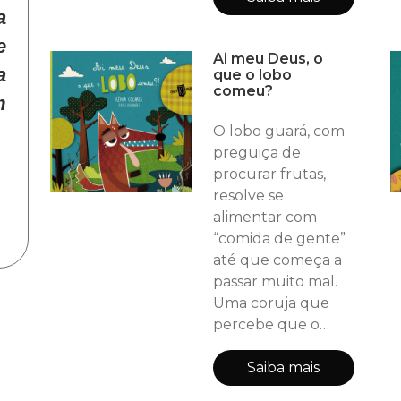
a
sonho. A história foi
inspirada em um
e
Ai meu Deus, o
importante mágico
a
que o lobo
e fabricante de
comeu?
m
mágicas brasileiro,
Kellys (nome
O lobo guará, com
artístico). É um livro
preguiça de
que fala sobretudo
procurar frutas,
de SONHOS,
resolve se
mostrando ao
alimentar com
pequeno leitor que
“comida de gente”
é possível realiz
até que começa a
passar muito mal.
Uma coruja que
percebe que o
lobo não está nada
bem chama o
Saiba mais
“médico dos