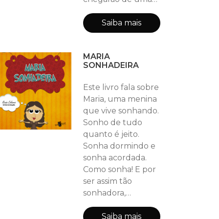
longa viagem. Mas
ele não encontra
Saiba mais
morangos na sua
terra... Porém, a
MARIA
Dona Borboleta
SONHADEIRA
viajada que só ela,
avisa ao gato sobre
Este livro fala sobre
a existência da
Maria, uma menina
Terra dos Morangos
que vive sonhando.
e o ajuda a chegar
Sonho de tudo
até lá. Porém, ele
quanto é jeito.
precisa ir e voltar a
Sonha dormindo e
tempo de preparar
sonha acordada.
suas receitas ante
Como sonha! E por
ser assim tão
sonhadora,
recebeu do pai o
apelido de Maria
Saiba mais