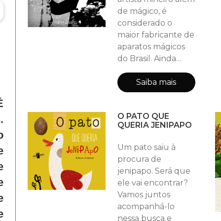
de mágico, é
considerado o
maior fabricante de
aparatos mágicos
do Brasil. Ainda
garoto aprendeu a
fabricar números
Saiba mais
de mágica. Seus
É
aparelhos já
O PATO QUE
estiveram em lojas
.
QUERIA JENIPAPO
do ramo em Las
o
Vegas. É dono da
Um pato saiu à
e
loja Castelo das
procura de
Mágicas, existente
e
jenipapo. Será que
há quase quarenta
e
ele vai encontrar?
anos em Belo
Vamos juntos
e
Horizonte. Sua
acompanhá-lo
história de vida que
e
nessa busca e