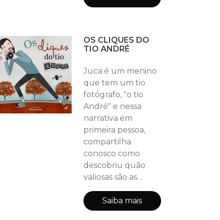
Sonhadeira. Maria
também gosta
muito de livros. E
OS CLIQUES DO
de tanto ler, sua
TIO ANDRÉ
imaginação vai
ainda mais longe,
Juca é um menino
fazendo-a sonhar
que tem um tio
mais e mais.
fotógrafo, "o tio
André" e nessa
narrativa em
primeira pessoa,
compartilha
conosco como
descobriu quão
valiosas são as
imagens registradas
pelas lentes de
Saiba mais
uma câmera.