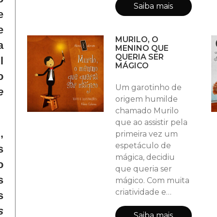
história que nos
Saiba mais
e
fala sobre
e
aceitarmos nossas
MURILO, O
imperfeições?
a
MENINO QUE
QUERIA SER
l
MÁGICO
o
Um garotinho de
e
origem humilde
chamado Murilo
que ao assistir pela
,
primeira vez um
espetáculo de
s
mágica, decidiu
o
que queria ser
s
mágico. Com muita
criatividade e
s
perseverança ele
s
realizou o seu
Saiba mais