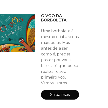
O VOO DA
BORBOLETA
Uma borboleta é
mesmo criatura das
mais belas. Mas
antes dela ser
como é, precisa
passar por várias
fases até que possa
realizar o seu
primeiro voo.
Vamos juntos
acompanhar essa
transformação e
Saiba mais
ver o que ela tem a
nos ensinar?