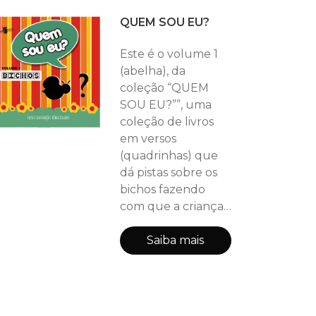
QUEM SOU EU?
Este é o volume 1
(abelha), da
coleção “QUEM
SOU EU?””, uma
coleção de livros
em versos
(quadrinhas) que
dá pistas sobre os
bichos fazendo
com que a criança
a partir delas,
descubra o
Saiba mais
bichinho que
depois será
revelado no final.
Uma coleção