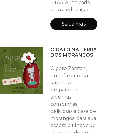
ETÁRIA: indicado
para a educação
infantil, para
crianças em fase de
Saiba mais
alfabetização. TIPO
DE ILUSTRAÇÃO:
traços simples com
O GATO NA TERRA
cores vivas e
DOS MORANGOS
chapadas (sem
sombreamento,
O gato Zanzan,
texturas, etc) a fim
quer fazer uma
de ajudar a criança
surpresa
a focar a visão
preparando
enquanto ela ainda
algumas
está se
comidinhas
desenvolvendo.
deliciosas à base de
TIPO DE LETRA:
morangos, para sua
BASTÃO ( CAIXA
esposa e filhos que
ALTA)
chegarão de uma