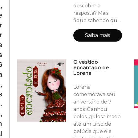
se mistura à arte
,
descobrir a
resposta? Mais
e
fique sabendo que
r
durante nossas
r
buscas, algumas
Saiba mais
vezes podemos
e
encontrar coisas
s
melhores do que
O vestido
6
aquelas que
encantado de
procuramos.
Lorena
a
,
Lorena
s
comemorava seu
aniversário de 7
.
anos. Ganhou
,
bolos, guloseimas e
m
até um urso de
pelúcia que ela
l