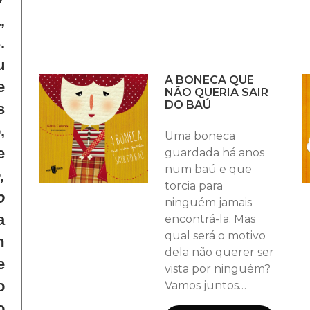
,
.
u
A BONECA QUE
e
NÃO QUERIA SAIR
DO BAÚ
s
,
Uma boneca
e
guardada há anos
num baú e que
,
torcia para
o
ninguém jamais
a
encontrá-la. Mas
qual será o motivo
m
dela não querer ser
e
vista por ninguém?
o
Vamos juntos
passear por essa
o