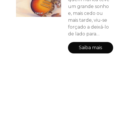
um grande sonho
e, mais cedo ou
mais tarde, viu-se
forçado a deixá-lo
de lado para
sobreviver em um
emprego
Saiba mais
qualquer? Este
livro é um romance
com traços de
drama — um
reflexo cru da vida
real. Fala de amor,
de amizade e,
sobretudo, “Os
sonhos e planos da
juventude, que
esbarram na