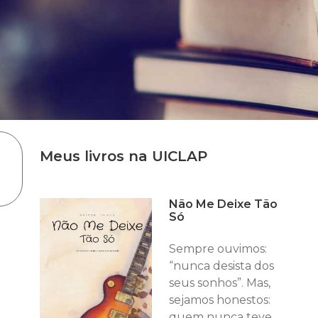
Meus livros na UICLAP
Não Me Deixe Tão
Só
Sempre ouvimos:
“nunca desista dos
seus sonhos”. Mas,
sejamos honestos:
quem nunca teve