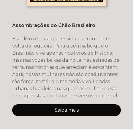
Assombrações do Chão Brasileiro
Este livro é para quem ainda se reúne em
volta da fogueira. Para quem sabe que o
Brasil não vive apenas nos livros de História,
mas nas vozes baixas da noite, nas estradas de
terra, nas histórias que arrepiam e encantam.
Aqui, nossas mulheres não são coadjuvantes:
são força, mistério e memória viva. Lendas
urbanas brasileiras nas quais as mulheres são
protagonistas, contadas em versos de cordel.
Saiba mais