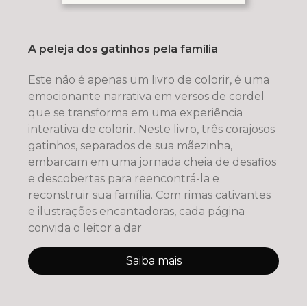
A peleja dos gatinhos pela família
Este não é apenas um livro de colorir, é uma
emocionante narrativa em versos de cordel
que se transforma em uma experiência
interativa de colorir. Neste livro, três corajosos
gatinhos, separados de sua mãezinha,
embarcam em uma jornada cheia de desafios
e descobertas para reencontrá-la e
reconstruir sua família. Com rimas cativantes
e ilustrações encantadoras, cada página
convida o leitor a dar
Saiba mais