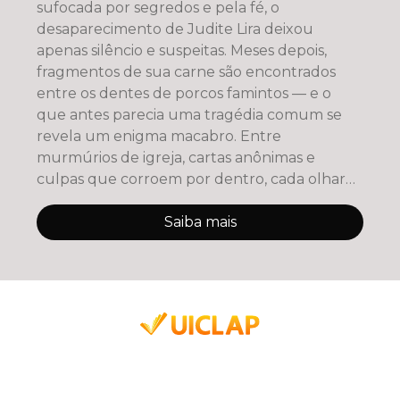
sufocada por segredos e pela fé, o
desaparecimento de Judite Lira deixou
apenas silêncio e suspeitas. Meses depois,
fragmentos de sua carne são encontrados
entre os dentes de porcos famintos — e o
que antes parecia uma tragédia comum se
revela um enigma macabro. Entre
murmúrios de igreja, cartas anônimas e
culpas que corroem por dentro, cada olhar
carrega uma ve
Saiba mais