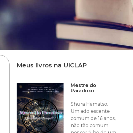
Meus livros na UICLAP
Mestre do
Paradoxo
Shura Hamatso.
Um adolescente
comum de 16 anos,
não tão comum
por ser filho de um