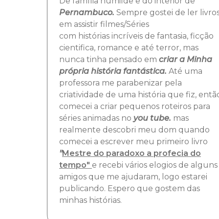
De família humilde e do interior de
Pernambuco.
Sempre gostei de ler livro
em assistir filmes/Séries
com histórias incríveis de fantasia, ficção
cientifica, romance e até terror, mas
nunca tinha pensado em
criar a Minha
própria história fantástica.
Até uma
professora me parabenizar pela
criatividade de uma história que fiz, entã
comecei a criar pequenos roteiros para
séries animadas no
you tube.
mas
realmente descobri meu dom quando
comecei a escrever meu primeiro livro
"
Mestre do paradoxo a profecia do
tempo"
e recebi vários elogios de alguns
amigos que me ajudaram, logo estarei
publicando. Espero que gostem das
minhas histórias.