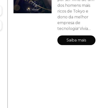
dos homens mais
ricos de Tokyo e
dono da melhor
empresa de
tecnologia! Vivia
sua vida normal,
até sofrer um
Saiba mais
sequestro que
acaba em tragédia.
Porém Shura acaba
conhecendo o
próprio Tempo
(Crários). O Tempo
ensina a Shura
como controlar o
próprio tempo. Ele
vira seu mentor e
revela os segredos