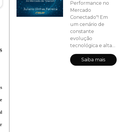
Performance no
Mercado
Conectado"! Em
um cenário de
constante
evolução
tecnológica e alta
s
competitividade, o
setor de
Saiba mais
telecomunicações
exige profissionais
de vendas que vão
s
além do básico.
Este livro foi
e
cuidadosamente
desenvolvido para
l
equipar você com
os conhecimentos
r
técnicos, as