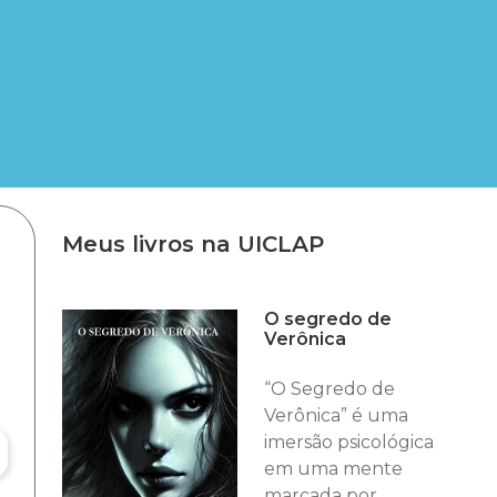
Meus livros na UICLAP
O segredo de
Verônica
“O Segredo de
Verônica” é uma
imersão psicológica
em uma mente
marcada por