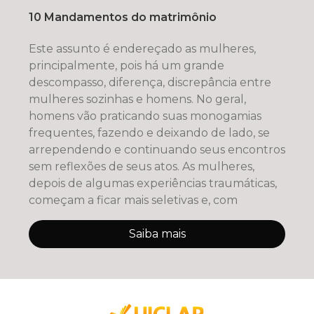
10 Mandamentos do matrimônio
Este assunto é endereçado as mulheres,
principalmente, pois há um grande
descompasso, diferença, discrepância entre
mulheres sozinhas e homens. No geral,
homens vão praticando suas monogamias
frequentes, fazendo e deixando de lado, se
arrependendo e continuando seus encontros
sem reflexões de seus atos. As mulheres,
depois de algumas experiências traumáticas,
começam a ficar mais seletivas e, com
Saiba mais