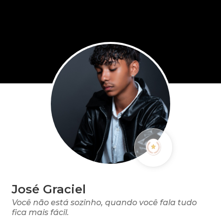
José Graciel
Você não está sozinho, quando você fala tudo
fica mais fácil.