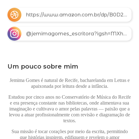
https://www.amazon.com.br/dp/B0D2LWXZQ3?linkCode=ssc&tag=onamzjemimago-20&creativeASIN=B0D2LWXZQ3&asc_item-id=amzn1.ideas.3W28GIITGH36U&ref_=cm_sw_r_apann_aipsflist_aipsfjemimagomes_TKVYVHM47YG0N3RX2ZBX_asin
@jemimagomes_escritora?igsh=MXh3cGVpaW9xaDJ2Ng==
Um pouco sobre mim
Jemima Gomes
é natural de Recife, bacharelanda em Letras e
apaixonada por leitura desde a infância.
Estudou por cinco anos no Conservatório de Música do Recife
e era presença constante nas bibliotecas, onde alimentava sua
imaginação e cultivava o amor pelas palavras ― paixão que a
levou a atuar profissionalmente com revisão e diagramação de
textos.
Sua missão é tocar corações por meio da escrita, permitindo
que histórias inspirem, edifiquem e revelem o amor