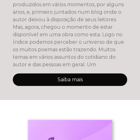
produzidos em vários momentos, por alguns
anos, e, primeiro juntados num blog onde o
autor deixou à disposição de seus leitores.
Mas, agora, chegou o momento de estar
disponível em uma obra como esta. Logo no
índice podemos perceber o universo de que
os muitos poemas estão trazendo. Muitos
temas em vários assuntos do cotidiano do
autor e das pessoas em geral. Um
Saiba mais