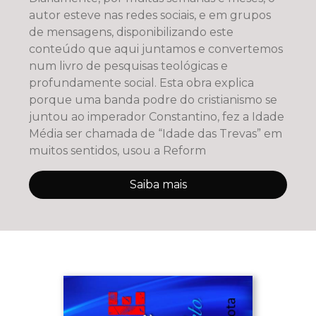
autor esteve nas redes sociais, e em grupos
de mensagens, disponibilizando este
conteúdo que aqui juntamos e convertemos
num livro de pesquisas teológicas e
profundamente social. Esta obra explica
porque uma banda podre do cristianismo se
juntou ao imperador Constantino, fez a Idade
Média ser chamada de “Idade das Trevas” em
muitos sentidos, usou a Reform
Saiba mais