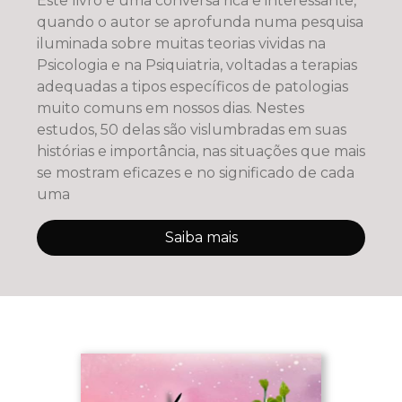
Este livro é uma conversa rica e interessante,
quando o autor se aprofunda numa pesquisa
iluminada sobre muitas teorias vividas na
Psicologia e na Psiquiatria, voltadas a terapias
adequadas a tipos específicos de patologias
muito comuns em nossos dias. Nestes
estudos, 50 delas são vislumbradas em suas
histórias e importância, nas situações que mais
se mostram eficazes e no significado de cada
uma
Saiba mais