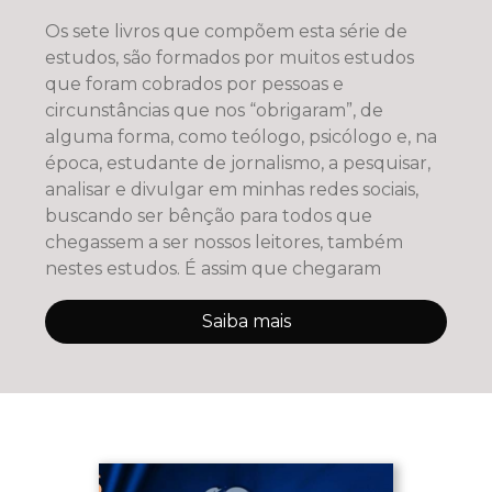
Os sete livros que compõem esta série de
estudos, são formados por muitos estudos
que foram cobrados por pessoas e
circunstâncias que nos “obrigaram”, de
alguma forma, como teólogo, psicólogo e, na
época, estudante de jornalismo, a pesquisar,
analisar e divulgar em minhas redes sociais,
buscando ser bênção para todos que
chegassem a ser nossos leitores, também
nestes estudos. É assim que chegaram
Saiba mais