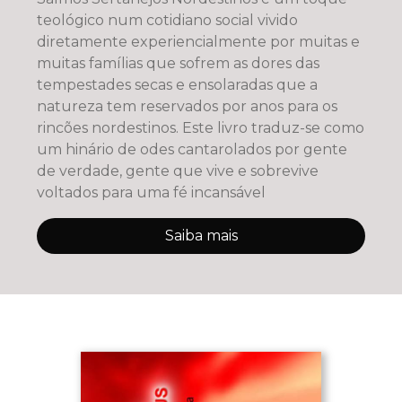
teológico num cotidiano social vivido
diretamente experiencialmente por muitas e
muitas famílias que sofrem as dores das
tempestades secas e ensolaradas que a
natureza tem reservados por anos para os
rincões nordestinos. Este livro traduz-se como
um hinário de odes cantarolados por gente
de verdade, gente que vive e sobrevive
voltados para uma fé incansável
Saiba mais