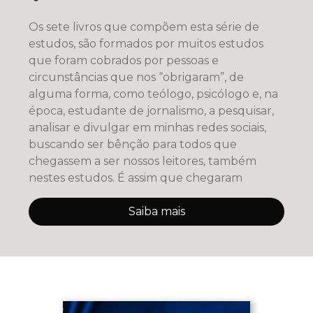
Os sete livros que compõem esta série de
estudos, são formados por muitos estudos
que foram cobrados por pessoas e
circunstâncias que nos “obrigaram”, de
alguma forma, como teólogo, psicólogo e, na
época, estudante de jornalismo, a pesquisar,
analisar e divulgar em minhas redes sociais,
buscando ser bênção para todos que
chegassem a ser nossos leitores, também
nestes estudos. É assim que chegaram
Saiba mais