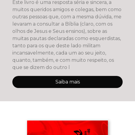
Este livro é uma resposta séria e sincera, a
muitos queridos amigos e colegas, bem como
outras pessoas que, com a mesma dúvida, me
levaram a consultar a Bíblia (claro, com os
olhos de Jesus e Seus ensinos), sobre as
muitas pautas declaradas como esquerdistas,
tanto para os que deste lado militam
incansavelmente, cada um ao seu jeito,
quanto, também, e com muito respeito, os
que se dizem do outro l
Saiba mais