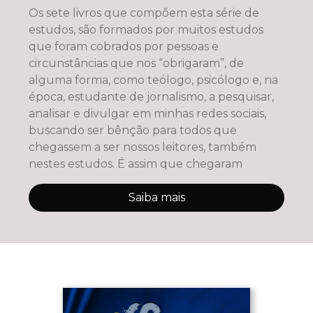
Os sete livros que compõem esta série de
estudos, são formados por muitos estudos
que foram cobrados por pessoas e
circunstâncias que nos “obrigaram”, de
alguma forma, como teólogo, psicólogo e, na
época, estudante de jornalismo, a pesquisar,
analisar e divulgar em minhas redes sociais,
buscando ser bênção para todos que
chegassem a ser nossos leitores, também
nestes estudos. É assim que chegaram
Saiba mais