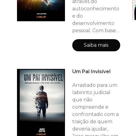
através do
autoconhecimento
e do
desenvolvimento
pessoal. Com base
em suas extensas
experiências como
Saiba mais
professor de inglês,
pai dedicado,
gerente de
Um Pai Invisível
supermercado nos
Estados Unidos e
Arrastado para um
entusiasta
labirinto judicial
autodidata de
que não
psicologia, Jairo
compreende e
oferece uma
confrontado com a
abordagem prática
traição de quem
e inspiradora para
deveria ajudar,
quem deseja