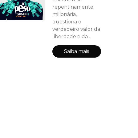
repentinamente
milionária,
questiona o
verdadeiro valor da
liberdade e da
independência.
Álvaro, um
Saiba mais
empresário
ambicioso,
descobre que o
poder e o dinheiro
não são suficientes
para preencher o
vazio deixado por
escolhas
impensadas. Davi,
um jovem
sonhador, luta para