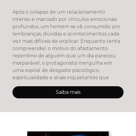
Após o colapso de um relacionamento
intenso e marcado por vínculos emocionais
profundos, um homem se vê consumido por
lembranças, dúvidas e acontecimentos cada
vez mais difíceis de explicar. Enquanto tenta
compreender o motivo do afastamento
repentino de alguém que um dia pareceu
inseparável, o protagonista mergulha em
uma espiral de desgaste psicológico,
espiritualidade e sinais inquietantes que
Saiba mais