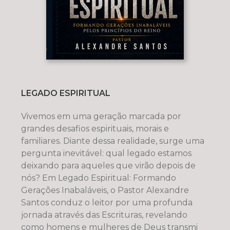
LEGADO ESPIRITUAL
Vivemos em uma geração marcada por
grandes desafios espirituais, morais e
familiares. Diante dessa realidade, surge uma
pergunta inevitável: qual legado estamos
deixando para aqueles que virão depois de
nós? Em Legado Espiritual: Formando
Gerações Inabaláveis, o Pastor Alexandre
Santos conduz o leitor por uma profunda
jornada através das Escrituras, revelando
como homens e mulheres de Deus transmi