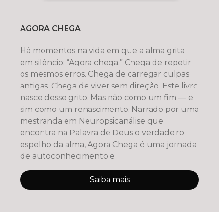
AGORA CHEGA
Há momentos na vida em que a alma grita
em silêncio: “Agora chega.” Chega de repetir
os mesmos erros. Chega de carregar culpas
antigas. Chega de viver sem direção. Este livro
nasce desse grito. Mas não como um fim — e
sim como um renascimento. Narrado por uma
mestranda em Neuropsicanálise que
encontra na Palavra de Deus o verdadeiro
espelho da alma, Agora Chega é uma jornada
de autoconhecimento e
Saiba mais