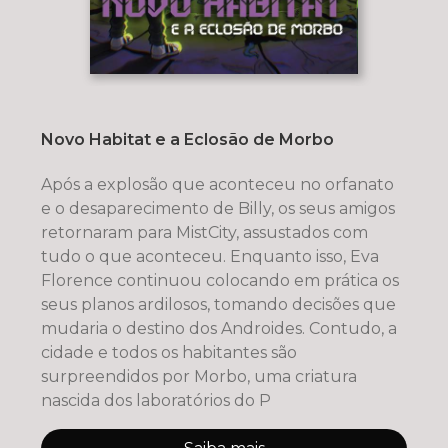
Novo Habitat e a Eclosão de Morbo
Após a explosão que aconteceu no orfanato
e o desaparecimento de Billy, os seus amigos
retornaram para MistCity, assustados com
tudo o que aconteceu. Enquanto isso, Eva
Florence continuou colocando em prática os
seus planos ardilosos, tomando decisões que
mudaria o destino dos Androides. Contudo, a
cidade e todos os habitantes são
surpreendidos por Morbo, uma criatura
nascida dos laboratórios do P