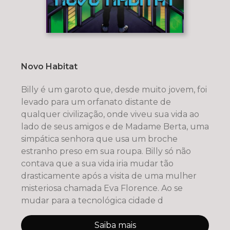
Novo Habitat
Billy é um garoto que, desde muito jovem, foi
levado para um orfanato distante de
qualquer civilização, onde viveu sua vida ao
lado de seus amigos e de Madame Berta, uma
simpática senhora que usa um broche
estranho preso em sua roupa. Billy só não
contava que a sua vida iria mudar tão
drasticamente após a visita de uma mulher
misteriosa chamada Eva Florence. Ao se
mudar para a tecnológica cidade d
Saiba mais