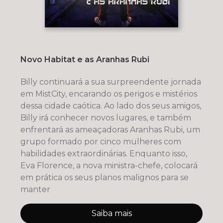
Novo Habitat e as Aranhas Rubi
Billy continuará a sua surpreendente jornada
em MistCity, encarando os perigos e mistérios
dessa cidade caótica. Ao lado dos seus amigos,
Billy irá conhecer novos lugares, e também
enfrentará as ameaçadoras Aranhas Rubi, um
grupo formado por cinco mulheres com
habilidades extraordinárias. Enquanto isso,
Eva Florence, a nova ministra-chefe, colocará
em prática os seus planos malignos para se
manter
Saiba mais