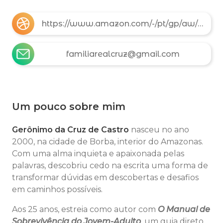
https://www.amazon.com/-/pt/gp/aw/d/6501538955/ref=tmm_hrd_swatch_0?ie=UTF8&dib_tag=se&dib=eyJ2IjoiMSJ9.pkek1TQFz4w7QSg7ptBCyu_TCvoxOzkEo_FWeCTuTnH1rpD8-yOtsAJGffpNlPLNlwTyJoU0asVmZBLU2OSas3YyLcZJHUJrepui7hzpSrtsj950gr5UgJqcuOmONINWYV407g0NPYfHAXs5Z8Apn8JW9AmFNkUf3AiC-PI8ZW63T9UTQz_apeiJWM9RXkBPePwYeHuxlUH7peQNJYJSCQ.cpAXQXgad47k-DsMyl-oUVtz5PbiiikX0E_kfN2e_H8&qid=1751289406&sr=8-1
familiarealcruz@gmail.com
Um pouco sobre mim
Gerônimo da Cruz de Castro
nasceu no ano
2000, na cidade de Borba, interior do Amazonas.
Com uma alma inquieta e apaixonada pelas
palavras, descobriu cedo na escrita uma forma de
transformar dúvidas em descobertas e desafios
em caminhos possíveis.
Aos 25 anos, estreia como autor com
O Manual de
Sobrevivência do Jovem-Adulto
, um guia direto,