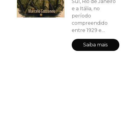
Sul, Rio de Janeiro
e a Itália, no
período
compreendido
entre 1929 e
Segunda Guerra
Mundial. A narrativa
Saiba mais
acompanha Pedro,
filho de pequenos
produtores rurais
gaúchos, desde sua
infância nos
campos do interior
de Porto Alegre
até sua
participação como
soldado da Força
Expedicionária
Brasileira — a FEB