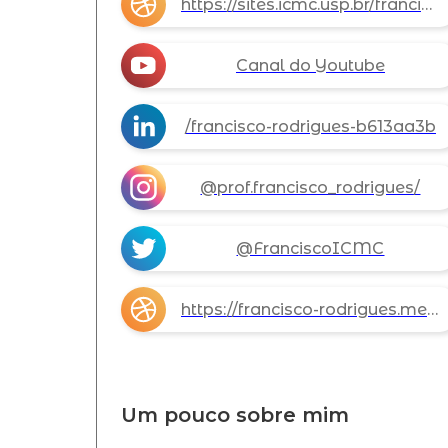
https://sites.icmc.usp.br/francisco
Canal do Youtube
/francisco-rodrigues-b613aa3b
@prof.francisco_rodrigues/
@FranciscoICMC
https://francisco-rodrigues.medium.com/
Um pouco sobre mim