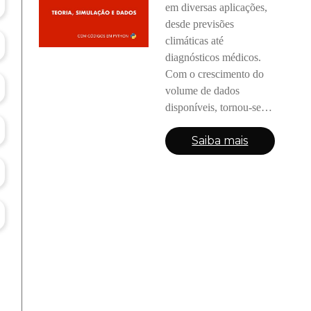
em diversas aplicações,
desde previsões
climáticas até
diagnósticos médicos.
Com o crescimento do
volume de dados
disponíveis, tornou-se
essencial o uso de
Saiba mais
métodos estatísticos
aliados à programação
para a extração de
conhecimento a partir de
bases de dados. No
entanto, muitos
estudantes ainda
enfrentam dificuldades
na compreensão dos co