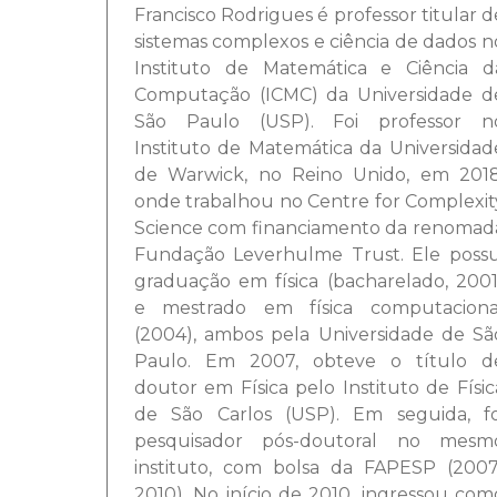
Francisco Rodrigues é professor titular d
sistemas complexos e ciência de dados n
Instituto de Matemática e Ciência d
Computação (ICMC) da Universidade d
São Paulo (USP). Foi professor n
Instituto de Matemática da Universidad
de Warwick, no Reino Unido, em 2018
onde trabalhou no Centre for Complexit
Science com financiamento da renomad
Fundação Leverhulme Trust. Ele possu
graduação em física (bacharelado, 2001
e mestrado em física computaciona
(2004), ambos pela Universidade de Sã
Paulo. Em 2007, obteve o título d
doutor em Física pelo Instituto de Físic
de São Carlos (USP). Em seguida, fo
pesquisador pós-doutoral no mesm
instituto, com bolsa da FAPESP (2007
2010). No início de 2010, ingressou com