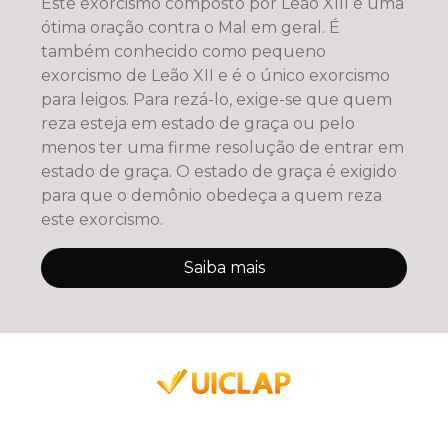
Este exorcismo composto por Leão XIII é uma
ótima oração contra o Mal em geral. É
também conhecido como pequeno
exorcismo de Leão XII e é o único exorcismo
para leigos. Para rezá-lo, exige-se que quem
reza esteja em estado de graça ou pelo
menos ter uma firme resolução de entrar em
estado de graça. O estado de graça é exigido
para que o demônio obedeça a quem reza
este exorcismo.
Saiba mais