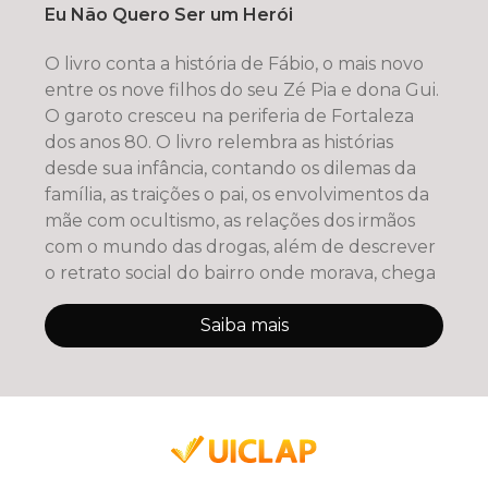
Eu Não Quero Ser um Herói
O livro conta a história de Fábio, o mais novo
entre os nove filhos do seu Zé Pia e dona Gui.
O garoto cresceu na periferia de Fortaleza
dos anos 80. O livro relembra as histórias
desde sua infância, contando os dilemas da
família, as traições o pai, os envolvimentos da
mãe com ocultismo, as relações dos irmãos
com o mundo das drogas, além de descrever
o retrato social do bairro onde morava, chega
Saiba mais