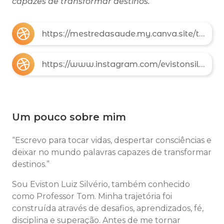
capazes de transformar destinos.
https://mestredasaude.my.canva.site/transforme-seu-corpo-e-sua-vida-com-o-m-todo-e30
https://www.instagram.com/evistonsilverio_oficial?igsh=MTY0MTVodWI5d2hzNQ==
Um pouco sobre mim
“Escrevo para tocar vidas, despertar consciências e
deixar no mundo palavras capazes de transformar
destinos.”
Sou Eviston Luiz Silvério, também conhecido
como Professor Tom. Minha trajetória foi
construída através de desafios, aprendizados, fé,
disciplina e superação. Antes de me tornar