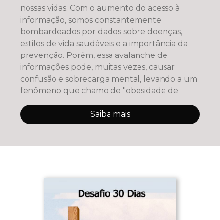
nossas vidas. Com o aumento do acesso à
informação, somos constantemente
bombardeados por dados sobre doenças,
estilos de vida saudáveis e a importância da
prevenção. Porém, essa avalanche de
informações pode, muitas vezes, causar
confusão e sobrecarga mental, levando a um
fenômeno que chamo de "obesidade de
Saiba mais