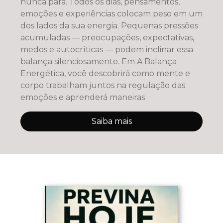
nunca para. Todos os dias, pensamentos,
emoções e experiências colocam peso em um
dos lados da sua energia. Pequenas pressões
acumuladas — preocupações, expectativas,
medos e autocríticas — podem inclinar essa
balança silenciosamente. Em A Balança
Energética, você descobrirá como mente e
corpo trabalham juntos na regulação das
emoções e aprenderá maneiras
Saiba mais