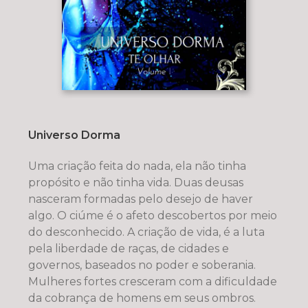
Universo Dorma
Uma criação feita do nada, ela não tinha
propósito e não tinha vida. Duas deusas
nasceram formadas pelo desejo de haver
algo. O ciúme é o afeto descobertos por meio
do desconhecido. A criação de vida, é a luta
pela liberdade de raças, de cidades e
governos, baseados no poder e soberania.
Mulheres fortes cresceram com a dificuldade
da cobrança de homens em seus ombros.