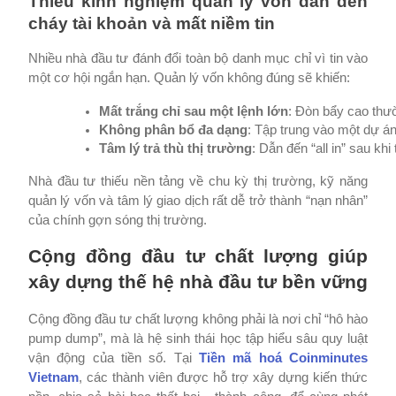
Thiếu kinh nghiệm quản lý vốn dẫn đến
cháy tài khoản và mất niềm tin
Nhiều nhà đầu tư đánh đổi toàn bộ danh mục chỉ vì tin vào
một cơ hội ngắn hạn. Quản lý vốn không đúng sẽ khiến:
Mất trắng chỉ sau một lệnh lớn
: Đòn bẩy cao thườ
Không phân bổ đa dạng
: Tập trung vào một dự án
Tâm lý trả thù thị trường
: Dẫn đến “all in” sau khi 
Nhà đầu tư thiếu nền tảng về chu kỳ thị trường, kỹ năng
quản lý vốn và tâm lý giao dịch rất dễ trở thành “nạn nhân”
của chính gợn sóng thị trường.
Cộng đồng đầu tư chất lượng giúp
xây dựng thế hệ nhà đầu tư bền vững
Cộng đồng đầu tư chất lượng không phải là nơi chỉ “hô hào
pump dump”, mà là hệ sinh thái học tập hiểu sâu quy luật
vận động của tiền số. Tại
Tiền mã hoá Coinminutes
Vietnam
, các thành viên được hỗ trợ xây dựng kiến thức