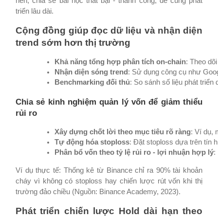
nền, chia sẻ bài học thất bại - thành công, để cùng phát
triển lâu dài.
Cộng đồng giúp đọc dữ liệu và nhận diện
trend sớm hơn thị trường
Khả năng tổng hợp phân tích on-chain
: Theo dõi
Nhận diện sóng trend
: Sử dụng công cụ như Googl
Benchmarking đối thủ
: So sánh số liệu phát triển
Chia sẻ kinh nghiệm quản lý vốn để giảm thiểu
rủi ro
Xây dựng chốt lời theo mục tiêu rõ ràng
: Ví dụ,
Tự động hóa stoploss
: Đặt stoploss dựa trên tín 
Phân bổ vốn theo tỷ lệ rủi ro - lợi nhuận hợp lý
:
Ví dụ thực tế: Thống kê từ Binance chỉ ra 90% tài khoản
cháy vì không có stoploss hay chiến lược rút vốn khi thị
trường đảo chiều (Nguồn: Binance Academy, 2023).
Phát triển chiến lược Hold dài hạn theo