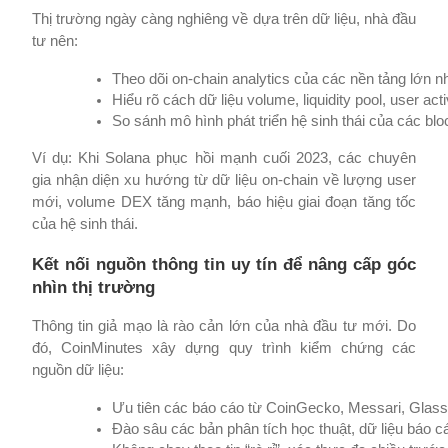
Thị trường ngày càng nghiêng về dựa trên dữ liệu, nhà đầu
tư nên:
Theo dõi on-chain analytics của các nền tảng lớn 
Hiểu rõ cách dữ liệu volume, liquidity pool, user act
So sánh mô hình phát triển hệ sinh thái của các bl
Ví dụ: Khi Solana phục hồi mạnh cuối 2023, các chuyên
gia nhận diện xu hướng từ dữ liệu on-chain về lượng user
mới, volume DEX tăng mạnh, báo hiệu giai đoạn tăng tốc
của hệ sinh thái.
Kết nối nguồn thông tin uy tín để nâng cấp góc
nhìn thị trường
Thông tin giả mạo là rào cản lớn của nhà đầu tư mới. Do
đó, CoinMinutes xây dựng quy trình kiểm chứng các
nguồn dữ liệu:
Ưu tiên các báo cáo từ CoinGecko, Messari, Glas
Đào sâu các bản phân tích học thuật, dữ liệu báo c