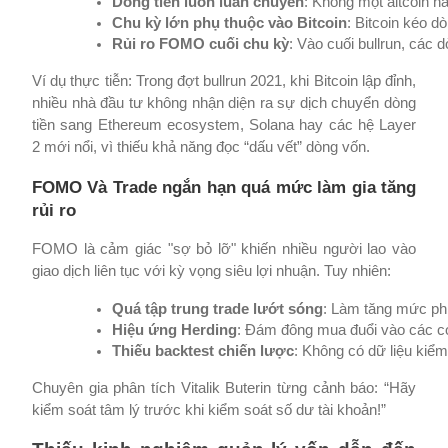
Dòng tiền luôn luân chuyển
: Không một altcoin h
Chu kỳ lớn phụ thuộc vào Bitcoin
: Bitcoin kéo 
Rủi ro FOMO cuối chu kỳ
: Vào cuối bullrun, các d
Ví dụ thực tiễn: Trong đợt bullrun 2021, khi Bitcoin lập đỉnh,
nhiều nhà đầu tư không nhận diện ra sự dịch chuyển dòng
tiền sang Ethereum ecosystem, Solana hay các hệ Layer
2 mới nổi, vì thiếu khả năng đọc “dấu vết” dòng vốn.
FOMO Và Trade ngắn hạn quá mức làm gia tăng
rủi ro
FOMO là cảm giác "sợ bỏ lỡ" khiến nhiều người lao vào
giao dịch liên tục với kỳ vọng siêu lợi nhuận. Tuy nhiên:
Quá tập trung trade lướt sóng
: Làm tăng mức phí
Hiệu ứng Herding
: Đám đông mua đuổi vào các coin
Thiếu backtest chiến lược
: Không có dữ liệu kiểm
Chuyên gia phân tích Vitalik Buterin từng cảnh báo: “Hãy
kiểm soát tâm lý trước khi kiểm soát số dư tài khoản!”