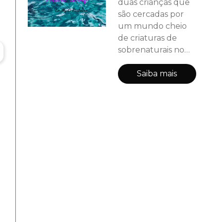
duas crianças que
são cercadas por
um mundo cheio
de criaturas de
sobrenaturais no
qual elas também
tão dentro deste
Saiba mais
mundo, elas
precisam fazer de
tudo para manter
essa cidade ainda
escondida da
curiosidade
humana enquanto
tentam viver uma
vida normal, mas
como nada é fácil
nessa vida, elas
teram que explorar