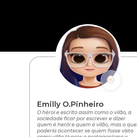
Emilly O.Pinheiro
O héroi e escrito assim como o vilão, a
sociedade ficar por escrever e dizer
quem é herói e quem é vilão, mas o que
poderia acontecer se quem fosse visto
como vilão tivesse o protagonismo e