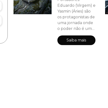
Eduardo (Virgem) e
Yasmin (Áries) são
os protagonistas de
uma jornada onde
o poder não é um
título, mas uma
força viva que
Saiba mais
renasce a cada
geração. Entre o
cálculo frio da
probabilidade e o
calor destrutivo da
chama, o Zodíaco
tenta sobreviver a
uma caçada que
ameaça apagar a
luz das estrelas.
Prepare-se para