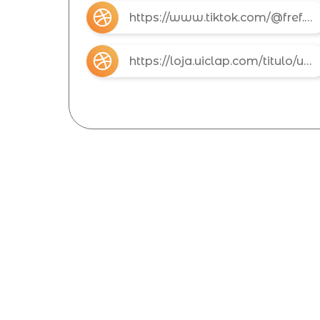
https://www.tiktok.com/@fref.fref7?_r=1&_t=ZS-96peEsxEVu6
https://loja.uiclap.com/titulo/ua167417