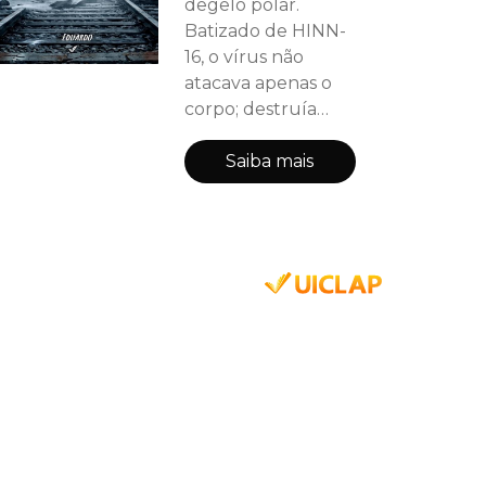
degelo polar.
Batizado de HINN-
16, o vírus não
atacava apenas o
corpo; destruía
primeiro a mente,
apagando
Saiba mais
identidades,
memórias e laços
afetivos, deixando
em seu lugar um
vazio de
agressividade
animal e monstros
que odeiam a luz:
os Gritadores. O
colapso foi
instantâneo. No
pânico absoluto da