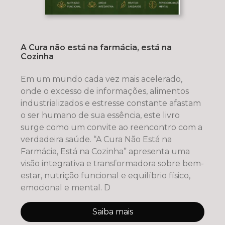
A Cura não está na farmácia, está na
Cozinha
Em um mundo cada vez mais acelerado,
onde o excesso de informações, alimentos
industrializados e estresse constante afastam
o ser humano de sua essência, este livro
surge como um convite ao reencontro com a
verdadeira saúde. “A Cura Não Está na
Farmácia, Está na Cozinha” apresenta uma
visão integrativa e transformadora sobre bem-
estar, nutrição funcional e equilíbrio físico,
emocional e mental. D
Saiba mais