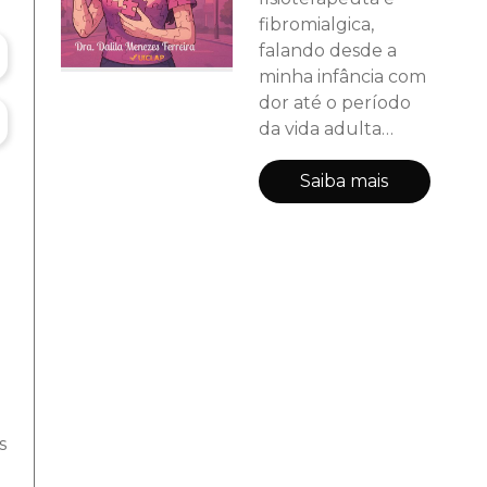
fibromialgica,
falando desde a
minha infância com
dor até o período
da vida adulta
onde tive o
diagnóstico da
Saiba mais
síndrome da
fibromialgia. Esse
livro retrata as
dores que senti
desde a infância, a
dificuldade em ter
o diagnóstico e
como lidei com ele.
Mas também
retrato a minha
s
vida e o que vivi em