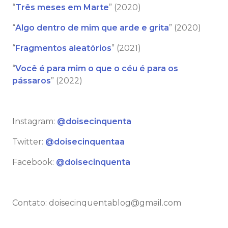
“
Três meses em Marte
” (2020)
“
Algo dentro de mim que arde e grita
” (2020)
“
Fragmentos aleatórios
” (2021)
“
Você é para mim o que o céu é para os
pássaros
” (2022)
⠀
Instagram:
@doisecinquenta
Twitter:
@doisecinquentaa
Facebook:
@doisecinquenta
⠀
Contato: doisecinquentablog@gmail.com
⠀