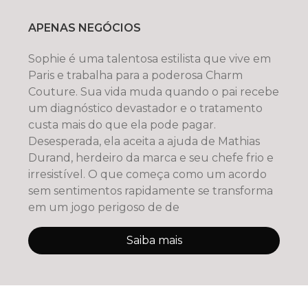
APENAS NEGÓCIOS
Sophie é uma talentosa estilista que vive em
Paris e trabalha para a poderosa Charm
Couture. Sua vida muda quando o pai recebe
um diagnóstico devastador e o tratamento
custa mais do que ela pode pagar.
Desesperada, ela aceita a ajuda de Mathias
Durand, herdeiro da marca e seu chefe frio e
irresistível. O que começa como um acordo
sem sentimentos rapidamente se transforma
em um jogo perigoso de de
Saiba mais