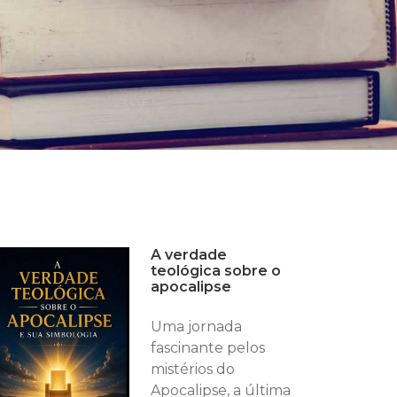
A verdade
teológica sobre o
apocalipse
Uma jornada
fascinante pelos
mistérios do
Apocalipse, a última