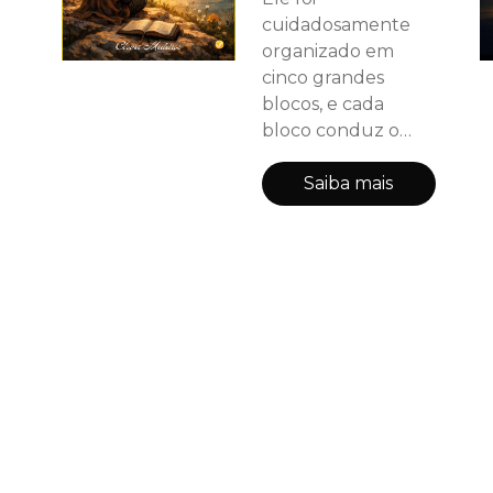
cuidadosamente
organizado em
cinco grandes
blocos, e cada
bloco conduz o
leitor por um
tempo diferente da
Saiba mais
caminhada da fé.
Não é apenas
leitura — é
encontro, é
processo, é cura
acontecendo
página por página.
Cada parte tem um
assunto central,
mas todas se
conectam como