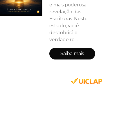
e mais poderosa
revelação das
Escrituras. Neste
estudo, você
descobrirá o
verdadeiro
significado das
visões, símbolos e
Saiba mais
profecias que têm
despertado
interesse e
questionamentos
ao longo dos
séculos. Muito além
de mensagens de
juízo e
acontecimentos
futuros, o