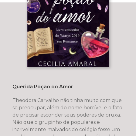
Querida Poção do Amor
Theodora Carvalho não tinha muito com que
se preocupar, além do nome horrível e o fato
de precisar esconder seus poderes de bruxa.
Não que o grupinho de populares e
incrivelmente malvados do colégio fosse um