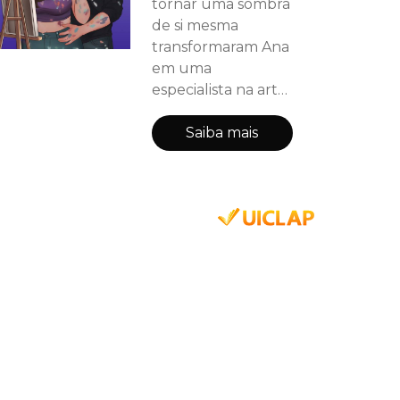
tornar uma sombra
de si mesma
transformaram Ana
em uma
especialista na arte
de existir no
automático. Então
Saiba mais
Guilherme
aparece, com tinta
nas mãos, um gato
que odeia todo
mundo menos ela
e a irritante
habilidade de
enxergá-la de
verdade. Ele não
pede que ela esteja
bem. Apenas
escolhe ficar. O