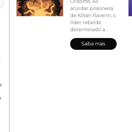
Ordomis. Ao
acordar prisioneira
de Killian Ravenn, o
líder rebelde
determinado a
destruir tudo o
que ela defende,
Saiba mais
ela esperava
encontrar tortura e
 
morte. Em vez
disso, ela se depara
com algo muito
 
mais perigoso.
Verdades que
 
abalam sua fé no
sistema, uma
criança que precisa
desesperadamente
de salvação e