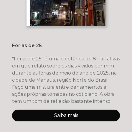
Férias de 25
"Férias de 25" é uma coletânea de 8 narrativas
em que relato sobre os dias vividos por mim
durante as férias de meio do ano de 2025, na
cidade de Manaus, região Norte do Brasil.
Faço uma mistura entre pensamentos e
ações próprias tomadas no cotidiano. A obra
tem um tom de reflexão bastante intenso.
Saiba mais