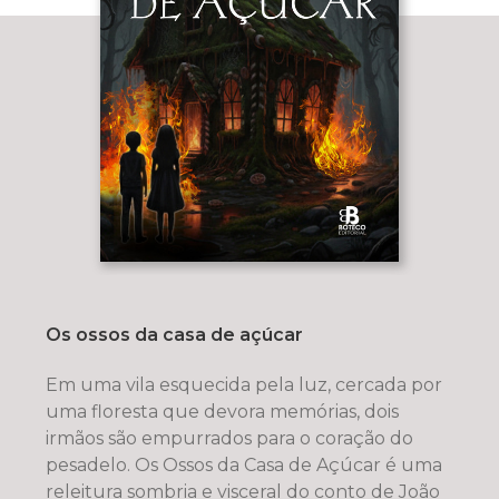
Os ossos da casa de açúcar
Em uma vila esquecida pela luz, cercada por
uma floresta que devora memórias, dois
irmãos são empurrados para o coração do
pesadelo. Os Ossos da Casa de Açúcar é uma
releitura sombria e visceral do conto de João