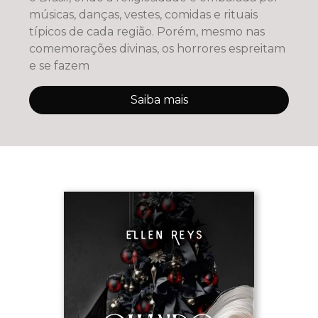
músicas, danças, vestes, comidas e rituais
típicos de cada região. Porém, mesmo nas
comemorações divinas, os horrores espreitam
e se fazem
Saiba mais