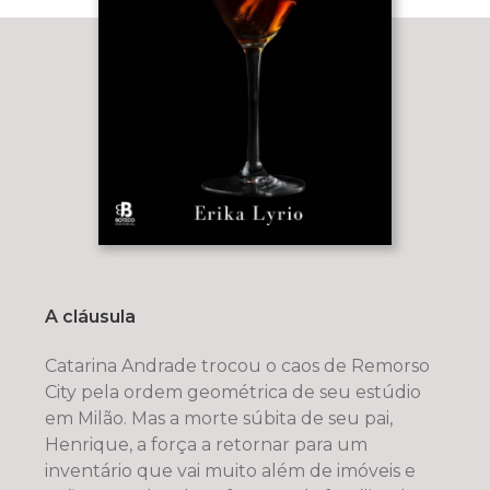
A cláusula
Catarina Andrade trocou o caos de Remorso
City pela ordem geométrica de seu estúdio
em Milão. Mas a morte súbita de seu pai,
Henrique, a força a retornar para um
inventário que vai muito além de imóveis e