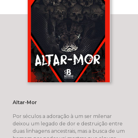
Altar-Mor
Por séculos a adoração à um ser milenar
deixou um legado de dor e destruição entre
duas linhagens ancestrais, mas a busca de um