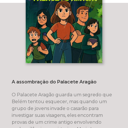
A assombração do Palacete Aragão
O Palacete Aragão guarda um segredo que
Belém tentou esquecer, mas quando um
grupo de jovens invade o casarão para
investigar suas visagens, eles encontram
provas de um crime antigo envolvendo