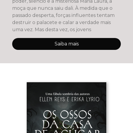
poder, silêncio e a misteriosa Maria Laura, a
moça que nunca saiu dali. À medida que o
passado desperta, forças influentes tentam
destruir o palacete e calar a verdade mais
uma vez. Mas desta vez, os jovens
Saiba mais