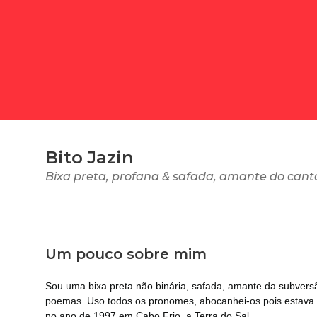
Bito Jazin
Bixa preta, profana & safada, amante do canto
Um pouco sobre mim
Sou uma bixa preta não binária, safada, amante da subversã
poemas. Uso todos os pronomes, abocanhei-os pois estava
no ano de 1997 em Cabo Frio, a Terra do Sal.