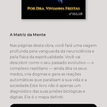
A Matriz da Mente
Nas páginas desta obra, você fará uma viagem
profunda pela vanguarda da neurociência e
pela física da espiritualidade. Você vai
descobrir como o seu passado evolutivo — o
complexo reptiliano — ainda dita os seus
medos, cria dogmas e gera as reações
automáticas que paralisam a sua vida e a
sociedade.Este livro não é apenas um
diagnóstico das suas prisões biológicas e
digitais. Ele é o mapa definiti