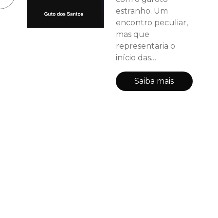
estranho. Um
encontro peculiar,
mas que
representaria o
início das
profundas
mudanças e
Saiba mais
transformações
que a sua vida
sofreria interior e
exteriormente.
Mudanças impostas
tanto pelo Devir
quanto pela
influência que a
constante e
misteriosa presença
daquele garoto