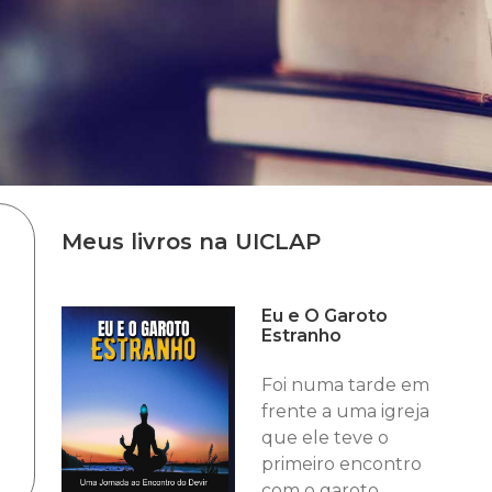
Meus livros na UICLAP
Eu e O Garoto
Estranho
Foi numa tarde em
frente a uma igreja
que ele teve o
primeiro encontro
com o garoto