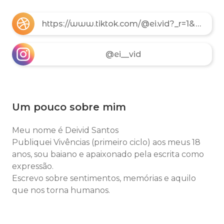
https://www.tiktok.com/@ei.vid?_r=1&_t=ZS-97GHxYLJvQi
@ei__vid
Um pouco sobre mim
Meu nome é Deivid Santos
Publiquei Vivências (primeiro ciclo) aos meus 18
anos, sou baiano e apaixonado pela escrita como
expressão.
Escrevo sobre sentimentos, memórias e aquilo
que nos torna humanos.