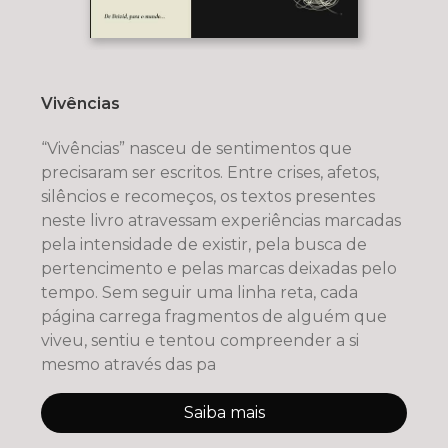
Vivências
“Vivências” nasceu de sentimentos que
precisaram ser escritos. Entre crises, afetos,
silêncios e recomeços, os textos presentes
neste livro atravessam experiências marcadas
pela intensidade de existir, pela busca de
pertencimento e pelas marcas deixadas pelo
tempo. Sem seguir uma linha reta, cada
página carrega fragmentos de alguém que
viveu, sentiu e tentou compreender a si
mesmo através das pa
Saiba mais