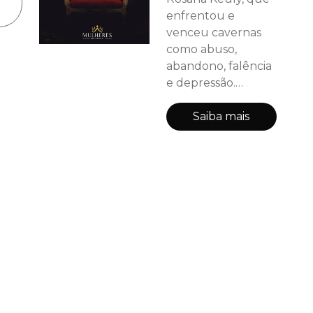
enfrentou e
venceu cavernas
como abuso,
abandono, falência
e depressão.
Inspirada em sua
palestra “Da
Saiba mais
Caverna para o
Trono”, esta obra
revela, com
profundidade, os
bastidores de sua
superação. Com
honestidade e fé,
Rosana
compartilha sua
dor, seu processo
de cura e o método