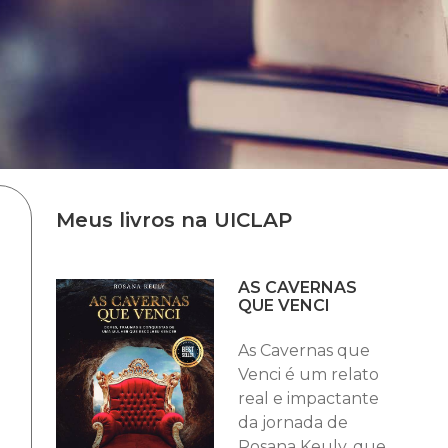
Meus livros na UICLAP
AS CAVERNAS
QUE VENCI
As Cavernas que
Venci é um relato
real e impactante
da jornada de
Rosana Keuly, que