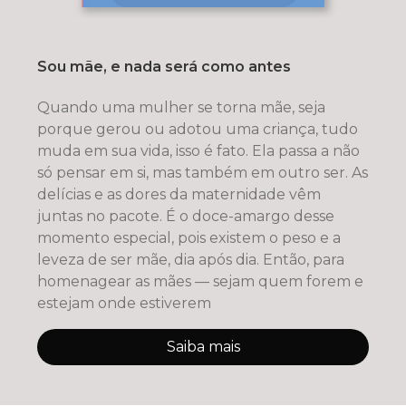
Sou mãe, e nada será como antes
Quando uma mulher se torna mãe, seja
porque gerou ou adotou uma criança, tudo
muda em sua vida, isso é fato. Ela passa a não
só pensar em si, mas também em outro ser. As
delícias e as dores da maternidade vêm
juntas no pacote. É o doce-amargo desse
momento especial, pois existem o peso e a
leveza de ser mãe, dia após dia. Então, para
homenagear as mães — sejam quem forem e
estejam onde estiverem
Saiba mais