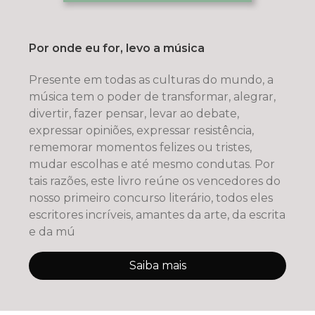
Por onde eu for, levo a música
Presente em todas as culturas do mundo, a
música tem o poder de transformar, alegrar,
divertir, fazer pensar, levar ao debate,
expressar opiniões, expressar resistência,
rememorar momentos felizes ou tristes,
mudar escolhas e até mesmo condutas. Por
tais razões, este livro reúne os vencedores do
nosso primeiro concurso literário, todos eles
escritores incríveis, amantes da arte, da escrita
e da mú
Saiba mais