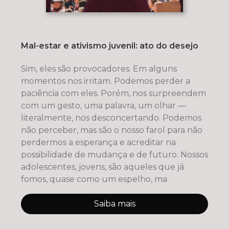
Mal-estar e ativismo juvenil: ato do desejo
Sim, eles são provocadores. Em alguns
momentos nos irritam. Podemos perder a
paciência com eles. Porém, nos surpreendem
com um gesto, uma palavra, um olhar —
literalmente, nos desconcertando. Podemos
não perceber, mas são o nosso farol para não
perdermos a esperança e acreditar na
possibilidade de mudança e de futuro. Nossos
adolescentes, jovens, são aqueles que já
fomos, quase como um espelho, ma
Saiba mais