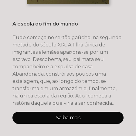
A escola do fim do mundo
Tudo começa no sertão gaúcho, na segunda
metade do século XIX. A filha única de
imigrantes alemães apaixona-se por um
escravo. Descoberta, seu pai mata seu
companheiro e a expulsa de casa.
Abandonada, constrói aos poucos uma
estalagem, que, ao longo do tempo, se
transforma em um armazém e, finalmente,
na única escola da região. Aqui começa a
história daquela que viria a ser conhecida
como a Escola
Saiba mais