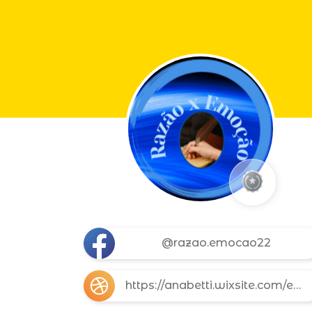
@razao.emocao22
https://anabetti.wixsite.com/escritora