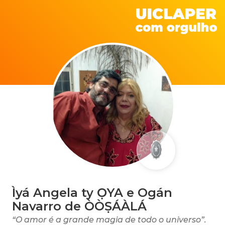
Ìyá Angela ty ỌYA e Ogán
Navarro de ÒÒṢÁÀLÁ
“O amor é a grande magia de todo o universo”.