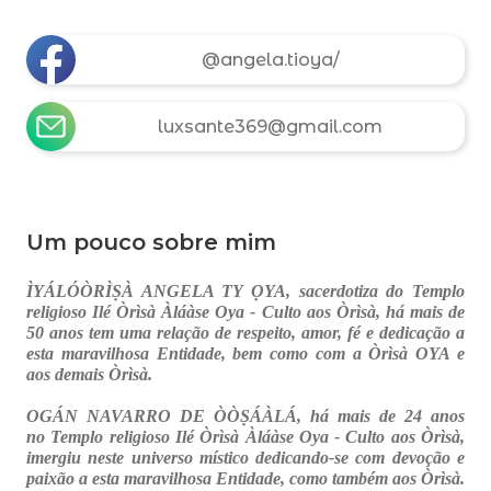
@angela.tioya/
luxsante369@gmail.com
Um pouco sobre mim
ÌYÁLÓÒRÌṢÀ ANGELA TY ỌYA, sacerdotiza do Templo
religioso Ilé Òrìsà Àláàse Oya - Culto aos Òrìsà, há mais de
50 anos tem uma relação de respeito, amor, fé e dedicação a
esta maravilhosa Entidade, bem como com a Òrìsà OYA e
aos demais Òrìsà.
OGÁN NAVARRO DE ÒÒṢÁÀLÁ, há mais de 24 anos
no
Templo religioso Ilé Òrìsà Àláàse Oya - Culto aos Òrìsà,
imergiu neste universo místico dedicando-se com devoção e
paixão a esta maravilhosa Entidade, como também aos Òrìsà.