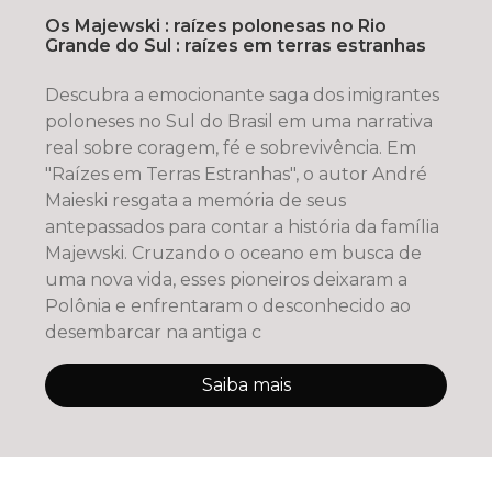
Os Majewski : raízes polonesas no Rio
Grande do Sul : raízes em terras estranhas
Descubra a emocionante saga dos imigrantes
poloneses no Sul do Brasil em uma narrativa
real sobre coragem, fé e sobrevivência. Em
"Raízes em Terras Estranhas", o autor André
Maieski resgata a memória de seus
antepassados para contar a história da família
Majewski. Cruzando o oceano em busca de
uma nova vida, esses pioneiros deixaram a
Polônia e enfrentaram o desconhecido ao
desembarcar na antiga c
Saiba mais