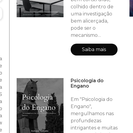
colhido dentro de
uma investigação
bem alicerçada,
pode ser o
mecanismo
essencial para
chegar à autoria de
Saiba mais
uma ação delituosa
a
o.pdf
e
o
e
Psicologia do
Engano
a
S
Em "Psicologia do
a
Engano",
o
mergulhamos nas
a
profundezas
w
intrigantes e muitas
e