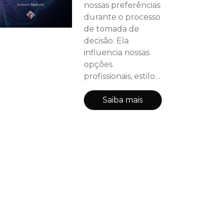
nossas preferências
durante o processo
de tomada de
decisão. Ela
influencia nossas
opções
profissionais, estilo
de aprendizagem,
relacionamentos
Saiba mais
interpessoais e a
forma como
interagimos com o
mundo exterior.
Nesta obra o autor
navega pelos
principais aspectos
associados à teoria
da personalidade
através da optica