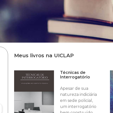
Meus livros na UICLAP
Técnicas de
Interrogatório
Apesar de sua
natureza indiciária
em sede policial,
um interrogatório
bem construído,